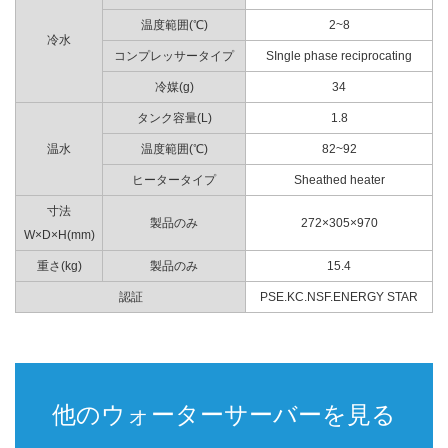
温度範囲(℃)
2~8
冷水
コンプレッサータイプ
SIngle phase reciprocating
冷媒(g)
34
タンク容量(L)
1.8
温水
温度範囲(℃)
82~92
ヒータータイプ
Sheathed heater
寸法
製品のみ
272×305×970
W×D×H(mm)
重さ(kg)
製品のみ
15.4
認証
PSE.KC.NSF.ENERGY STAR
他のウォーターサーバーを見る