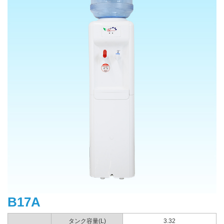
B17A
タンク容量(L)
3.32